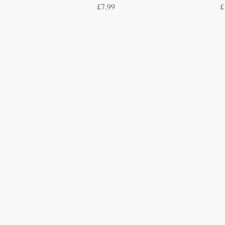
मूल्य
मू
£7.99
£