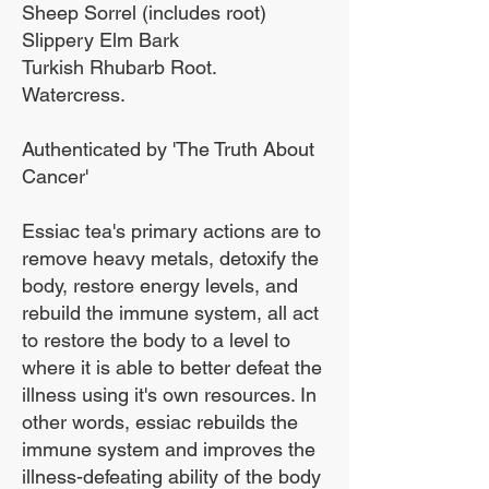
हमारे विभिन्न प्राकृतिक पूरक
Sheep Sorrel (includes root)
और हर्बल चाय का उपयोग करने
Slippery Elm Bark
Turkish Rhubarb Root.
से आप जो परिणाम अनुभव कर
Watercress.
सकते हैं, वे इस वेबसाइट पर व्यक्त
किए गए परिणामों से भिन्न हो
Authenticated by 'The Truth About
सकते हैं। मनुष्य के रूप में, हम
Cancer'
सभी अद्वितीय हैं और जो एक
Essiac tea's primary actions are to
व्यक्ति के लिए काम करता है वह
remove heavy metals, detoxify the
दूसरे के लिए नहीं हो सकता है,
body, restore energy levels, and
कृपया अपना आदेश देने से पहले
rebuild the immune system, all act
इसे ध्यान में रखें।
to restore the body to a level to
where it is able to better defeat the
illness using it's own resources. In
यदि आपको प्राकृतिक पूरक या
other words, essiac rebuilds the
हर्बल चाय का उपयोग करने की
immune system and improves the
आपकी उपयुक्तता के बारे में कोई
illness-defeating ability of the body