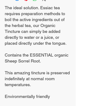
मिलना मुश्किल हो सकता है।
हड्डी की मजबूती का समर्थन
The ideal solution. Essiac tea
requires preparation methods to
करता है
boil the active ingredients out of
कैल्शियम और मैग्नीशियम के
the herbal tea, our Organic
साथ काम करता है
Tincture can simply be added
एक आहार अनुपूरक
directly to water or a juice, or
placed directly under the tongue.
कोई भराव नहीं
गैर जीएमओ
Contains the ESSENTIAL organic
Sheep Sorrel Root.
बोरॉन एक जैविक रूप से सक्रिय
ट्रेस खनिज है जो कैल्शियम,
This amazing tincture is preserved
indefinitely at normal room
मैग्नीशियम और फास्फोरस
temperatures.
चयापचय को प्रभावित करता है।
बोरॉन जानवरों में हड्डियों की
Environmentally friendly
मजबूती और संरचना का समर्थन