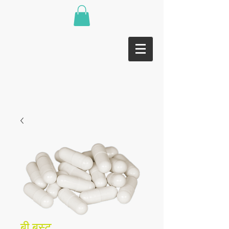
बी बूस्ट