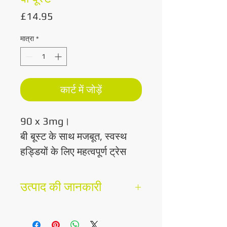
मूल्य
£14.95
मात्रा
*
कार्ट में जोड़ें
90 x 3mg।
बी बूस्ट के साथ मजबूत, स्वस्थ
हड्डियों के लिए महत्वपूर्ण ट्रेस
मिनरल सपोर्ट प्राप्त करें! हड्डी के
रखरखाव में एक बड़ी भूमिका के
उत्पाद की जानकारी
साथ एक अल्पज्ञात ट्रेस खनिज,
विवरण
बोरॉन आपके नियमित आहार में
संरचनात्मक समर्थन