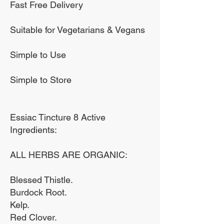
Fast Free Delivery
करने के लिए जाना जाता है
लेकिन मनुष्यों में इसका महत्व कम
Suitable for Vegetarians & Vegans
निश्चित है।
Simple to Use
शाकाहारी टोपियां
Simple to Store
उपयोग के लिये सुझाव
आहार सप्लिमेंट के रूप में,
Essiac Tincture 8 Active
Ingredients:
प्रतिदिन एक कैप्सूल लें,
अधिमानतः भोजन के साथ।
ALL HERBS ARE ORGANIC:
चिकित्सक के मार्गदर्शन में
छोड़कर प्रतिदिन एक कैप्सूल से
Blessed Thistle.
Burdock Root.
अधिक न लें।
Kelp.
Red Clover.