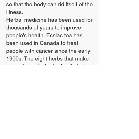
so that the body can rid itself of the
संदेह है, तो ऐसा करने से पहले
illness.
कृपया अपने स्वास्थ्य सेवा प्रदाता
Herbal medicine has been used for
से परामर्श लें।
thousands of years to improve
people's health. Essiac tea has
been used in Canada to treat
people with cancer since the early
1900s. The eight herbs that make
up essiac help the body eliminate
toxins, and by doing that they build
up the body's immune system.
***We use the entire sheep sorrel
plant, including the roots, in our
formula!***
The Sheep Sorrel Root is
ESSENTIAL. If you use anything
that does