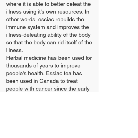
where it is able to better defeat the
2. पुरानी थकान
illness using it's own resources. In
3. पुराना दर्द
other words, essiac rebuilds the
4. मधुमेह
immune system and improves the
5. गठिया
illness-defeating ability of the body
so that the body can rid itself of the
6. गुर्दे और मूत्राशय की समस्याएं
illness.
7. अल्सर
Herbal medicine has been used for
8. लीवर की समस्या
thousands of years to improve
9. पेट की परेशानी
people's health. Essiac tea has
been used in Canada to treat
10. साइनस की समस्या
people with cancer since the early
11. गठिया
1900s. The eight herbs that make
12. निमोनिया और चेस्ट कोल्ड
up essiac help the body eliminate
13. उच्च कोलेस्ट्रॉल
toxins, and by doing that they build
up the body's immune system.
14. अतिसार
15. कब्ज
***We use the entire sheep sorrel