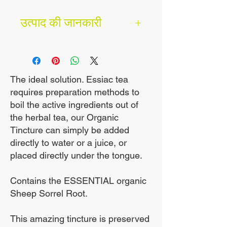
दिशा:
उत्पाद की जानकारी
2 कैप्सूल दिन में दो बार लें। (कुल
आपकी एस्सिएक चाय
4 कैप्सूल रोजाना) एक बार सुबह
Essiac की मुख्य क्रिया भारी
खाली पेट और फिर शाम को खाली
धातुओं को हटाना, सिस्टम को
पेट। यह मानक रखरखाव खुराक
The ideal solution. Essiac tea
requires preparation methods to
डिटॉक्सीफाई करना, ऊर्जा के
है। एक आक्रामक खुराक के लिए,
boil the active ingredients out of
जरूरतमंद लोगों के लिए, आप प्रति
स्तर को बहाल करना और
the herbal tea, our Organic
दिन तीन बार, ३ कैप्सूल ले सकते
प्रतिरक्षा प्रणाली को बढ़ावा देना
Tincture can simply be added
हैं।
और पुनर्निर्माण करना है। यह सब
directly to water or a juice, or
placed directly under the tongue.
शरीर के अपने संसाधनों और
सुरक्षा का उपयोग करके किसी भी
Contains the ESSENTIAL organic
बीमारी को हराने के लिए कार्य
Sheep Sorrel Root.
करेगा।
Essiac प्रतिरक्षा प्रणाली का
This amazing tincture is preserved