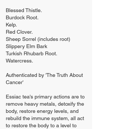
बूटियाँ शरीर को विषाक्त पदार्थों
को खत्म करने में मदद करती हैं,
Blessed Thistle.
Burdock Root.
और ऐसा करके वे शरीर की
Kelp.
प्रतिरक्षा प्रणाली का निर्माण
Red Clover.
करती हैं।
Sheep Sorrel (includes root)
हम केवल जैविक जड़ी बूटियों का
Slippery Elm Bark
Turkish Rhubarb Root.
उपयोग करते हैं और हम जड़ों
Watercress.
सहित पूरे भेड़ के शर्बत के पौधे का
उपयोग करते हैं। Essiac Tea में
Authenticated by 'The Truth About
शीप सॉरेल रूट आवश्यक घटक
Cancer'
है।​
Essiac tea's primary actions are to
remove heavy metals, detoxify the
Essiac निम्नलिखित स्वास्थ्य
body, restore energy levels, and
स्थितियों के लिए फायदेमंद है।
rebuild the immune system, all act
1. उच्च रक्तचाप
to restore the body to a level to