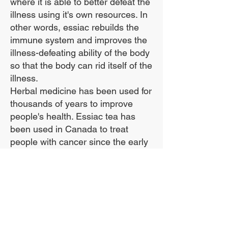
where it is able to better defeat the
illness using it's own resources. In
other words, essiac rebuilds the
निम्नलिखित स्वास्थ्य स्थितियों
immune system and improves the
वाले लोग निबंध सूत्र में आठ
illness-defeating ability of the body
so that the body can rid itself of the
जड़ी-बूटियों से लाभान्वित हो
illness.
सकते हैं:
Herbal medicine has been used for
thousands of years to improve
1. उच्च रक्तचाप
people's health. Essiac tea has
been used in Canada to treat
2. पुरानी थकान
people with cancer since the early
3. पुराना दर्द
1900s. The eight herbs that make
4. मधुमेह
up essiac help the body eliminate
5. गठिया
toxins, and by doing that they build
up the body's immune system.
6. गुर्दे और मूत्राशय की समस्याएं
7. अल्सर
***We use the entire sheep sorrel
8. लीवर की समस्या