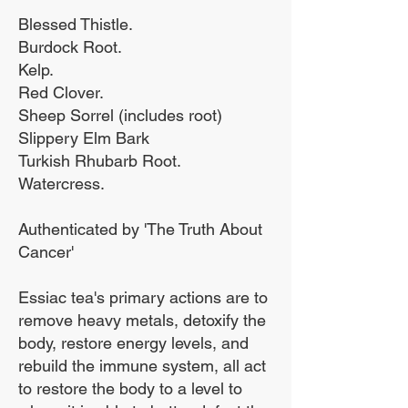
essiac बनाने वाली आठ जड़ी-
Blessed Thistle.
Burdock Root.
बूटियाँ शरीर को विषाक्त पदार्थों
Kelp.
को खत्म करने में मदद करती हैं,
Red Clover.
और ऐसा करके वे शरीर की
Sheep Sorrel (includes root)
प्रतिरक्षा प्रणाली का निर्माण
Slippery Elm Bark
Turkish Rhubarb Root.
करती हैं।
Watercress.
Authenticated by 'The Truth About
हम केवल जैविक जड़ी बूटियों का
Cancer'
उपयोग करते हैं और हमारे फार्मूले
Essiac tea's primary actions are to
में आवश्यक भेड़ सोरेल जड़
remove heavy metals, detoxify the
शामिल है।
body, restore energy levels, and
rebuild the immune system, all act
to restore the body to a level to